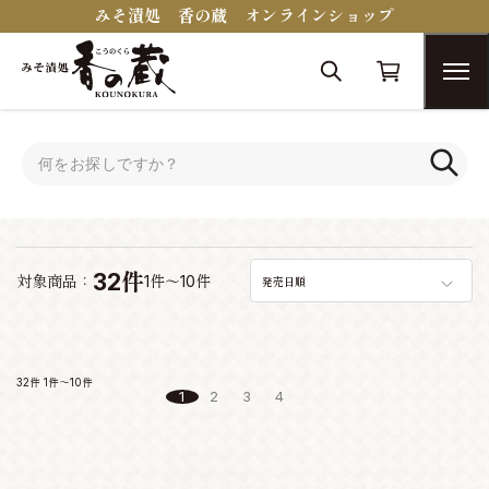
みそ漬処 香の蔵 オンラインショップ
トップ
おつまみコンシェルジュ
おつまみコンシェルジュ
32件
対象商品：
1件～10件
発売日順
32件
1件～10件
1
2
3
4