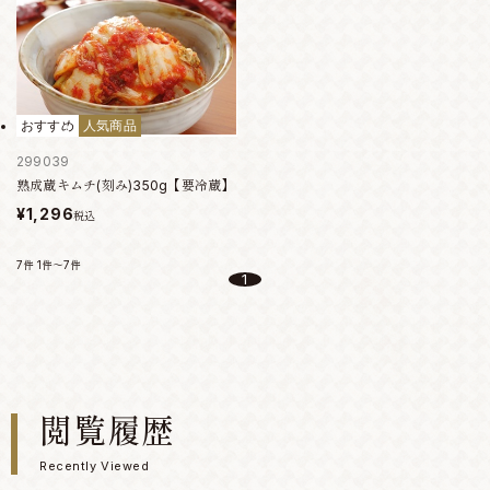
おすすめ
人気商品
299039
熟成蔵キムチ(刻み)350g【要冷蔵】
¥1,296
税込
7件
1件～7件
1
閲覧履歴
Recently Viewed