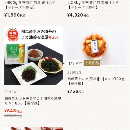
小800g 冬季限定 熟成 蔵キムチ
大2.4kg 冬季限定 熟成 蔵キムチ
【今シーズン終売】
【今シーズン終売】
¥1,890
¥4,320
税込
税込
おすすめ
人気商品
299033
熟成蔵キムチ(刻み)[小]カップ190ｇ
【要冷蔵】
¥756
299041
税込
相馬産あおさ海苔のごま油香る濃厚
キムチ80ｇ【要冷蔵】
¥648
税込
¥848
税込