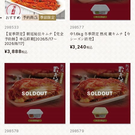
おすすめ
予約商品
季節限定
298533
298577
【夏季限定】朝廷秘伝キムチ【完全
中1.6kg 冬季限定 熟成 蔵キムチ【今
予約制】申込時期[2026/5/17～
シーズン終売】
2026/8/17]
¥3,240
税込
¥3,888
税込
SOLDOUT
SOLDOUT
298578
298579