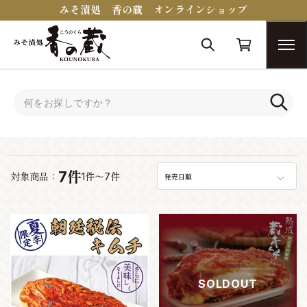
みそ漬処 香の蔵 オンラインショップ
トップ
キムチ
キムチ
7件
対象商品：
1件～7件
発売日順
SOLDOUT