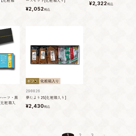
【化粧箱
ーズセット[化粧箱入り]
¥2,322
税込
¥2,052
税込
ギフト
化粧箱入り
298826
ハーフ・黒
夢たより25[化粧箱入り]
[化粧箱入
¥2,430
税込
1
2
3