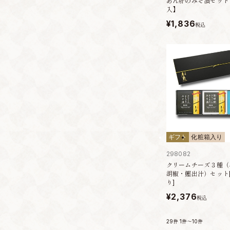
あん肝のみそ漬セット
入】
¥1,836
税込
ギフト
化粧箱入り
298082
クリームチーズ３種（
胡椒・鰹出汁）セット
り]
¥2,376
税込
29件
1件～10件