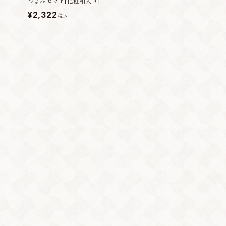
つまみセット[化粧箱入り]
¥2,322
税込