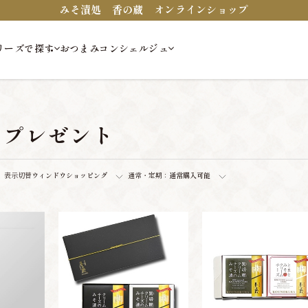
みそ漬処 香の蔵 オンラインショップ
リーズで探す
おつまみコンシェルジュ
・プレゼント
表示切替
ウィンドウショッピング
通常・定期：
通常購入可能