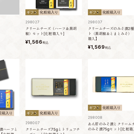
ギフト
化粧箱入り
ギフト
化粧箱入り
298027
298037
クリームチーズ（ハーフ＆黒胡
クリームチーズのみそ漬2
椒）セット[化粧箱入り]
ト（黒胡椒＆とまとみそ）
箱入】
¥1,566
税込
¥1,569
税込
ギフト
化粧箱入り
粧箱入り
ギフト
化粧箱入り
298008
298007
あん肝のみそ漬とクリーム
のみそ漬75gセット[化粧箱
漬ハーフと
クリームチーズ75gとトリュフチ