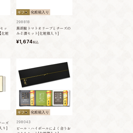
ギフト
化粧箱入り
298818
黒胡椒トマトオリーブとチーズの
種セッ
みそ漬セット[化粧箱入り]
【化粧
¥1,674
税込
ギフト
化粧箱入り
298043
チーズ
入り]
ビール・ハイボールによく合うお