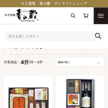
みそ漬処 香の蔵 オンラインショップ
トップ
シーンで選ぶ
入進学内祝い
入進学内祝い
4件
対象商品：
1件～4件
価格が安い