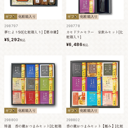
ギフト
化粧箱入り
ギフト
化粧箱入り
298797
298778
夢たより50[化粧箱入り]【要冷蔵】
カセドラルセラー 家飲みセット[化
粧箱入り]
¥5,292
税込
¥6,486
税込
ギフト
化粧箱入り
ギフト
化粧箱入り
298800
298802
特選 香の蔵おつまみセット[化粧箱
香の蔵おつまみセット【極み】[化粧