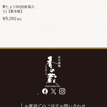
夢たより50[化粧箱入
り]【要冷蔵】
¥5,292
税込
facebook
X
instagram
お電話でのご注文お問い合わせ