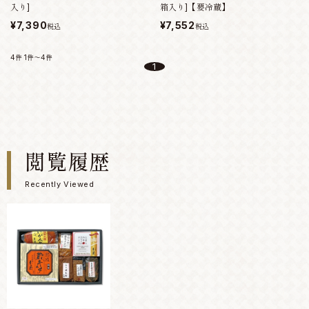
入り]
箱入り]【要冷蔵】
¥7,390
¥7,552
税込
税込
4件
1件～4件
1
閲覧履歴
Recently Viewed