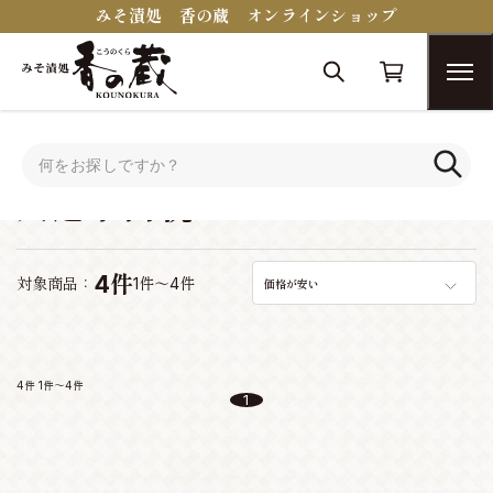
みそ漬処 香の蔵 オンラインショップ
トップ
シーンで選ぶ
入進学内祝い
入進学内祝い
4件
対象商品：
1件～4件
価格が安い
4件
1件～4件
1