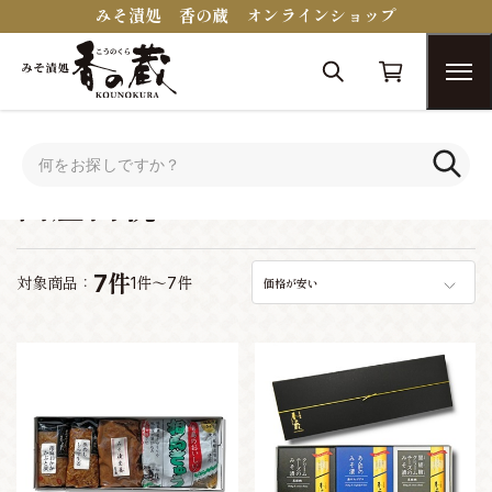
みそ漬処 香の蔵 オンラインショップ
トップ
シーンで選ぶ
出産内祝い
出産内祝い
7件
対象商品：
1件～7件
価格が安い