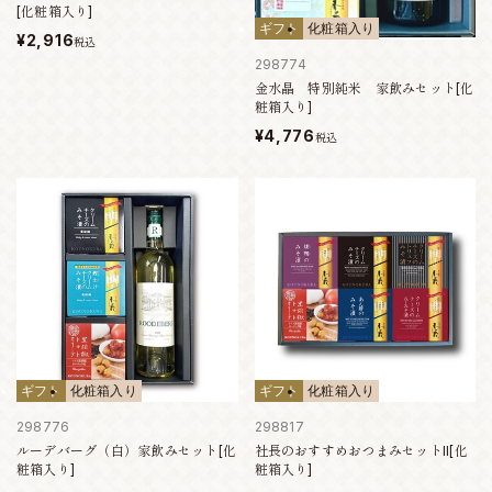
[化粧箱入り]
ギフト
化粧箱入り
¥2,916
税込
298774
金水晶 特別純米 家飲みセット[化
粧箱入り]
¥4,776
税込
ギフト
化粧箱入り
ギフト
化粧箱入り
298776
298817
ルーデバーグ（白）家飲みセット[化
社長のおすすめおつまみセットII[化
粧箱入り]
粧箱入り]