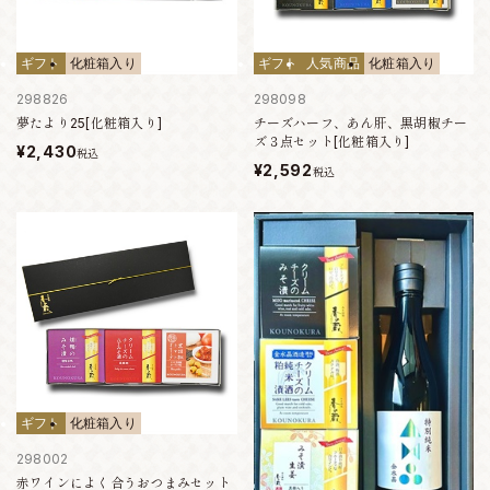
ギフト
化粧箱入り
ギフト
人気商品
化粧箱入り
298826
298098
夢たより25[化粧箱入り]
チーズハーフ、あん肝、黒胡椒チー
ズ３点セット[化粧箱入り]
¥2,430
税込
¥2,592
税込
ギフト
化粧箱入り
298002
赤ワインによく合うおつまみセット