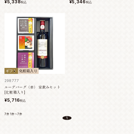
¥5,338
¥5,346
税込
税込
ギフト
化粧箱入り
298777
ルーデバーグ（赤） 家飲みセット
[化粧箱入り]
¥5,716
税込
7件
1件～7件
1