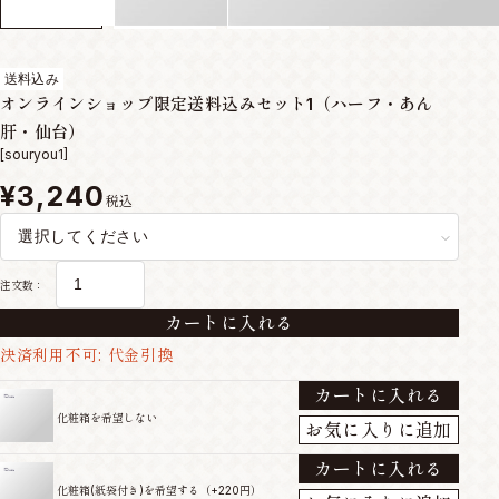
送料込み
オンラインショップ限定送料込みセット1（ハーフ・あん
肝・仙台）
[souryou1]
¥3,240
税込
注文数：
カートに入れる
決済利用不可: 代金引換
カートに入れる
化粧箱を希望しない
お気に入りに追加
カートに入れる
化粧箱(紙袋付き)を希望する（+220円）