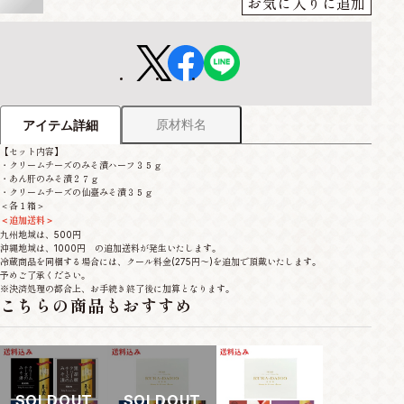
お気に入りに追加
原材料名
アイテム詳細
【セット内容】
・クリームチーズのみそ漬ハーフ３５ｇ
・あん肝のみそ漬２７ｇ
・クリームチーズの仙臺みそ漬３５ｇ
＜各１箱＞
＜追加送料＞
九州地域は、500円
沖縄地域は、1000円 の追加送料が発生いたします。
冷蔵商品を同梱する場合には、クール料金(275円～)を追加で頂戴いたします。
予めご了承ください。
※決済処理の都合上、お手続き終了後に加算となります。
こちらの商品もおすすめ
SOLDOUT
SOLDOUT