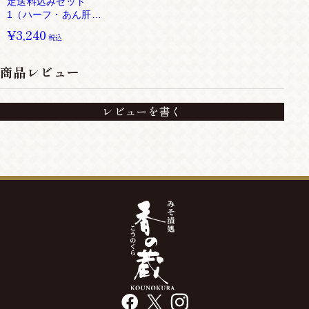
定送料込みセット
1（ハーフ・あん肝・
仙台）
¥3,240
税込
商品レビュー
レビューを書く
facebook
X
instagram