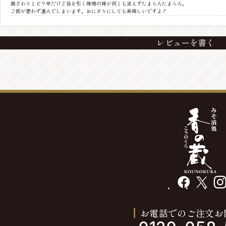
歯ざわりとピリ辛だけど後を引く味噌の味が何とも言えずたまらんたまらん。
ご飯が思わず進んでしまいます。おにぎりにしても美味しいですよ！
レビューを書く
facebook
X
insta
お電話でのご注文お