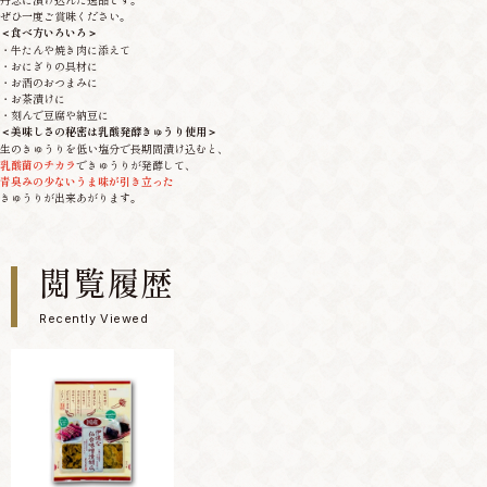
丹念に漬け込んだ逸品です。
ぜひ一度ご賞味ください。
＜食べ方いろいろ＞
・牛たんや焼き肉に添えて
・おにぎりの具材に
・お酒のおつまみに
・お茶漬けに
・刻んで豆腐や納豆に
＜美味しさの秘密は乳酸発酵きゅうり使用＞
生のきゅうりを低い塩分で長期間漬け込むと、
乳酸菌のチカラ
できゅうりが発酵して、
青臭みの少ないうま味が引き立った
きゅうりが出来あがります。
閲覧履歴
Recently Viewed