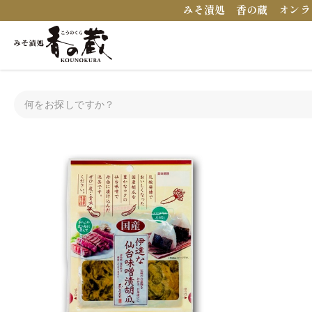
みそ漬処 香の蔵 オンラ
トップ
みそ漬