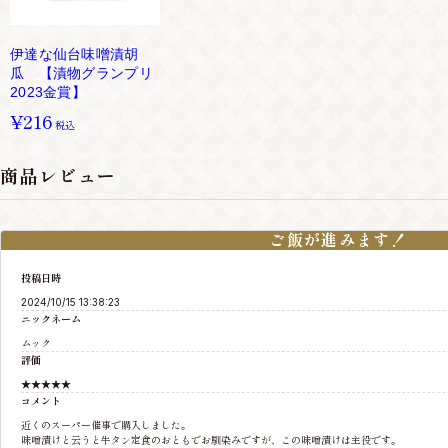
伊達な仙台味噌漬胡
瓜 【漬物グランプリ
2023金賞】
¥216
税込
商品レビュー
ご飯が進みます！
投稿日時
2024/10/15 13:38:23
ニックネーム
ムック
評価
★★★★★
コメント
近くのスーパー催事で購入しました。
味噌漬けと云うと牛タン定食のおともでお馴染みですが、この味噌漬けは主役です。