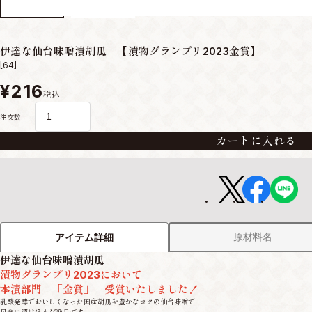
伊達な仙台味噌漬胡瓜 【漬物グランプリ2023金賞】
[64]
¥216
税込
注文数：
カートに入れる
原材料名
アイテム詳細
伊達な仙台味噌漬胡瓜
漬物グランプリ2023において
本漬部門 「金賞」 受賞いたしました！
乳酸発酵でおいしくなった国産胡瓜を豊かなコクの仙台味噌で