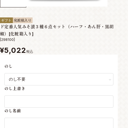
ギフト
化粧箱入り
ド定番人気みそ漬３種６点セット（ハーフ・あん肝・黒胡
椒）[化粧箱入り]
[298100]
¥5,022
税込
のし
のし上書き
のし名前