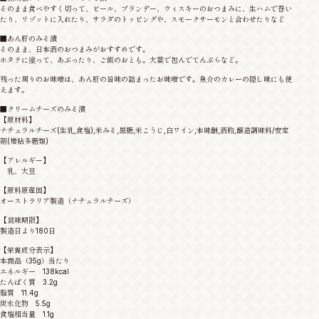
そのまま食べやすく切って、ビール、ブランデー、ウィスキーのおつまみに、生ハムで巻い
たり、リゾットに入れたり、サラダのトッピングや、スモークサーモンと合わせたりなど
■あん肝のみそ漬
そのまま、日本酒のおつまみがおすすめです。
ホタテに塗って、あぶったり、ご飯のおとも。大葉で包んでてんぷらなど。
残った周りのお味噌は、あん肝の旨味の詰まったお味噌です。魚介のカレーの隠し味にも使
えます。
■クリームチーズのみそ漬
【原材料】
ナチュラルチーズ(生乳,食塩),米みそ,黒糖,米こうじ,白ワイン,本味醂,酒粕,醸造調味料/安定
剤(増粘多糖類)
【アレルギー】
乳、大豆
【原料原産国】
オーストラリア製造（ナチュラルチーズ）
【賞味期限】
製造日より180日
【栄養成分表示】
本商品（35g）当たり
エネルギー 138kcal
たんぱく質 3.2g
脂質 11.4g
炭水化物 5.5g
食塩相当量 1.1g