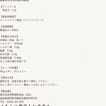
調味料/安定剤(増粘多糖類)
【アレルギー】
乳成分、大豆
【原料原産国】
オーストラリア製造（ナチュラルチーズ）
【賞味期限】
製造日より180日
【栄養成分表示】
本商品（35g）当たり
エネルギー 137kcal
たんぱく質 3.2g
脂質 11.3g
炭水化物 5.7g
食塩相当量 0.84g
※この表示値は目安です。
【セット内容量】
35ｇｘ4ヶ、27ｇｘ２ヶ
【保存方法】
直射日光・高温多湿を避けて保存して下さい。
※よく冷やしてから、開封してお召し上がりください。
【製造者】
株式会社菅野漬物食品（当社）
福島県南相馬市鹿島区鹿島字町130
TEL：0244-46-3131