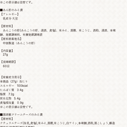
※この表示値は目安です。
■あん肝のみそ漬
【アレルギー】
乳成分·大豆
【原材料】
あんこうの肝(あんこうの肝、清酒、食塩)、米みそ、黒糖、米こうじ、酒粕、清酒、本味
醂、発酵調味料、米糠発酵調味液
【原料原産地名】
中国製造（あんこうの肝）
【内容量】
27g
【賞味期限】
60日
【栄養成分表示】
本商品（27g）当たり
エネルギー 100kcal
たんぱく質 3.4g
脂質 7.2g
炭水化物 5.4g
食塩相当量 0.9g
※この表示値は目安です。
■黒胡椒クリームチーズのみそ漬
【原材料】
ナチュラルチーズ(生乳,食塩),米みそ,黒糖,米こうじ,白ワイン,本味醂,酒粕,黒こしょう,醸造