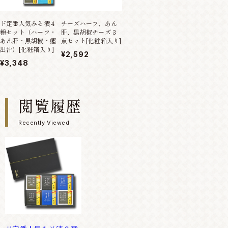
ド定番人気みそ漬４
チーズハーフ、あん
種セット（ハーフ・
肝、黒胡椒チーズ３
あん肝・黒胡椒・鰹
点セット[化粧箱入り]
出汁）[化粧箱入り]
¥2,592
¥3,348
閲覧履歴
Recently Viewed