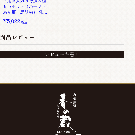
ド定番人気みそ漬３種
６点セット（ハーフ・
あん肝・黒胡椒）[化粧
箱入り]
¥5,022
税込
商品レビュー
レビューを書く