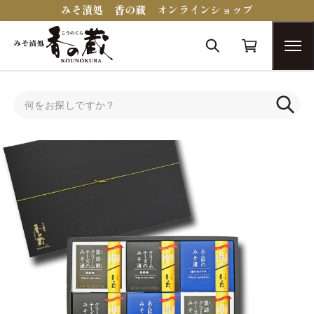
みそ漬処 香の蔵 オンラインショップ
トップ
蔵醍醐シリーズ