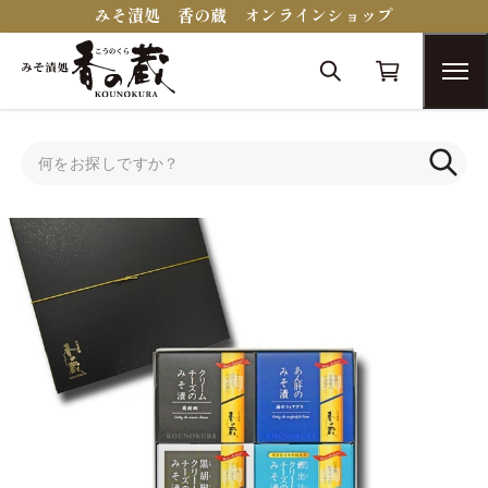
みそ漬処 香の蔵 オンラインショップ
トップ
蔵醍醐シリーズ