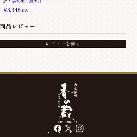
肝・黒胡椒・鰹出汁）
[化粧箱入り]
¥3,348
税込
商品レビュー
レビューを書く
facebook
X
instagram