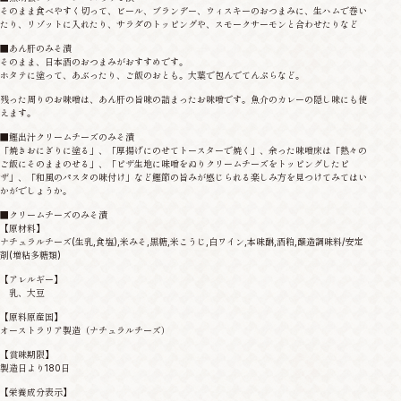
そのまま食べやすく切って、ビール、ブランデー、ウィスキーのおつまみに、生ハムで巻い
たり、リゾットに入れたり、サラダのトッピングや、スモークサーモンと合わせたりなど
■あん肝のみそ漬
そのまま、日本酒のおつまみがおすすめです。
ホタテに塗って、あぶったり、ご飯のおとも。大葉で包んでてんぷらなど。
残った周りのお味噌は、あん肝の旨味の詰まったお味噌です。魚介のカレーの隠し味にも使
えます。
■鰹出汁クリームチーズのみそ漬
「焼きおにぎりに塗る」、「厚揚げにのせてトースターで焼く」、余った味噌床は「熱々の
ご飯にそのままのせる」、「ピザ生地に味噌をぬりクリームチーズをトッピングしたピ
ザ」、「和風のパスタの味付け」など鰹節の旨みが感じられる楽しみ方を見つけてみてはい
かがでしょうか。
■クリームチーズのみそ漬
【原材料】
ナチュラルチーズ(生乳,食塩),米みそ,黒糖,米こうじ,白ワイン,本味醂,酒粕,醸造調味料/安定
剤(増粘多糖類)
【アレルギー】
乳、大豆
【原料原産国】
オーストラリア製造（ナチュラルチーズ）
【賞味期限】
製造日より180日
【栄養成分表示】