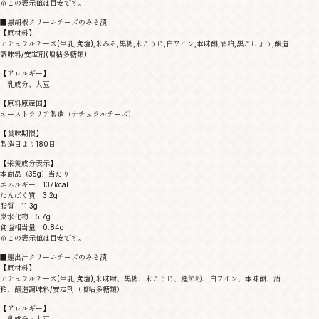
※この表示値は目安です。
■黒胡椒クリームチーズのみそ漬
【原材料】
ナチュラルチーズ(生乳,食塩),米みそ,黒糖,米こうじ,白ワイン,本味醂,酒粕,黒こしょう,醸造
調味料/安定剤(増粘多糖類)
【アレルギー】
乳成分、大豆
【原料原産国】
オーストラリア製造（ナチュラルチーズ）
【賞味期限】
製造日より180日
【栄養成分表示】
本商品（35g）当たり
エネルギー 137kcal
たんぱく質 3.2g
脂質 11.3g
炭水化物 5.7g
食塩相当量 0.84g
※この表示値は目安です。
■鰹出汁クリームチーズのみそ漬
【原材料】
ナチュラルチーズ(生乳,食塩),米味噌、黒糖、米こうじ、鰹節粉、白ワイン、本味醂、酒
粕、醸造調味料/安定剤（増粘多糖類）
【アレルギー】