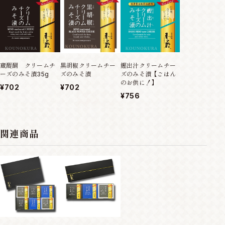
黒胡椒クリームチー
蔵醍醐 クリームチ
鰹出汁クリームチー
ズのみそ漬
ーズのみそ漬35g
ズのみそ漬【ごはん
のお供に！】
¥702
¥702
¥756
関連商品