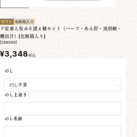
ギフト
化粧箱入り
ド定番人気みそ漬４種セット（ハーフ・あん肝・黒胡椒・
鰹出汁）[化粧箱入り]
[298099]
¥3,348
税込
のし
のし上書き
のし名前