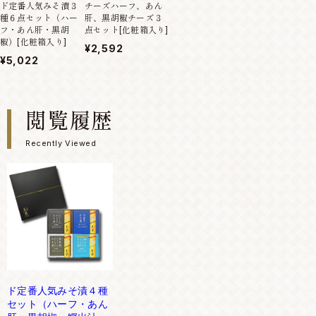
ド定番人気みそ漬３
チーズハーフ、あん
種６点セット（ハー
肝、黒胡椒チーズ３
フ・あん肝・黒胡
点セット[化粧箱入り]
椒）[化粧箱入り]
¥2,592
¥5,022
閲覧履歴
Recently Viewed
ド定番人気みそ漬４種
セット（ハーフ・あん