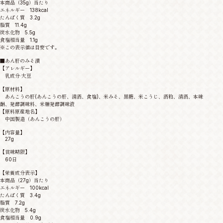
本商品（35g）当たり
エネルギー 138kcal
たんぱく質 3.2g
脂質 11.4g
炭水化物 5.5g
食塩相当量 1.1g
※この表示値は目安です。
■あん肝のみそ漬
【アレルギー】
乳成分·大豆
【原材料】
あんこうの肝(あんこうの肝、清酒、食塩)、米みそ、黒糖、米こうじ、酒粕、清酒、本味
醂、発酵調味料、米糠発酵調味液
【原料原産地名】
中国製造（あんこうの肝）
【内容量】
27g
【賞味期限】
60日
【栄養成分表示】
本商品（27g）当たり
エネルギー 100kcal
たんぱく質 3.4g
脂質 7.2g
炭水化物 5.4g
食塩相当量 0.9g