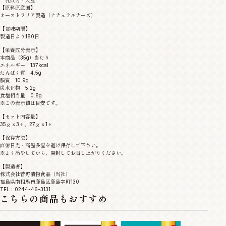
乳成分・大豆
【原料原産国】
オーストラリア製造（ナチュラルチーズ）
【賞味期限】
製造日より180日
【栄養成分表示】
本商品（35g）当たり
エネルギー 137kcal
たんぱく質 4.5g
脂質 10.9g
炭水化物 5.2g
食塩相当量 0.8g
※この表示値は目安です。
【セット内容量】
35ｇｘ3ヶ、27ｇｘ1ヶ
【保存方法】
直射日光・高温多湿を避け保存して下さい。
※よく冷やしてから、開封してお召し上がりください。
【製造者】
株式会社菅野漬物食品（当社）
福島県南相馬市鹿島区鹿島字町130
TEL：0244-46-3131
こちらの商品もおすすめ