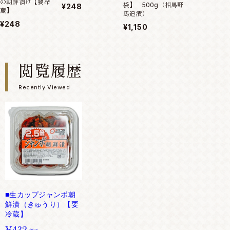
の朝鮮漬け【要冷
袋】 500g（相馬野
¥248
蔵】
馬追漬）
¥248
¥1,150
閲覧履歴
Recently Viewed
■生カップジャンボ朝
鮮漬（きゅうり）【要
冷蔵】
¥432