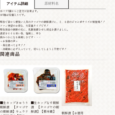
原材料名
アイテム詳細
※バラ1個からご注文が出来ます。
※1箱は12個入りです。
弊社で昔から根強い人気のタマゴヤの朝鮮漬けに、２．５倍の
ジャンボ
サイズが新登場！！
ファン待望のお得な、大容量タイプです！
弊社独自の朝鮮の元に、乳酸発酵させた胡瓜を漬けました。
食欲をそそる赤い色、塩味と、辛さ
病みつきになる美味しさです・・・
＜お客様の声＞
・毎日食べてます！！
・冷蔵庫に必ず入っていて、切らしてしまうと不安です！
関連商品
■生カップきゅうり
■生カップなす朝鮮
相馬野馬追漬1
朝鮮漬 【タマゴヤ
漬 【タマゴヤの朝
（朝鮮漬）
の朝鮮漬】キュウリ
鮮漬】【要冷蔵】
朝鮮漬【お徳用
¥540