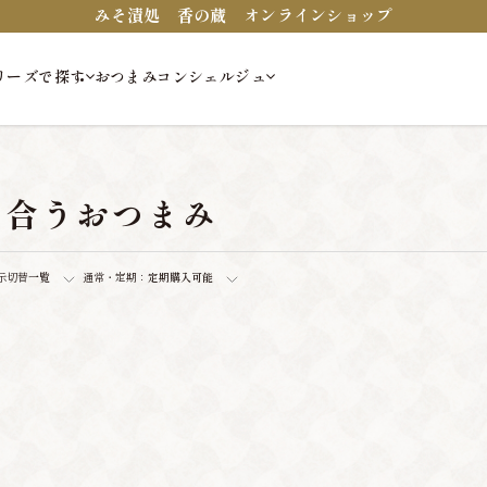
みそ漬処 香の蔵 オンラインショップ
リーズで探す
おつまみコンシェルジュ
に合うおつまみ
示切替
一覧
通常・定期：
定期購入可能
。