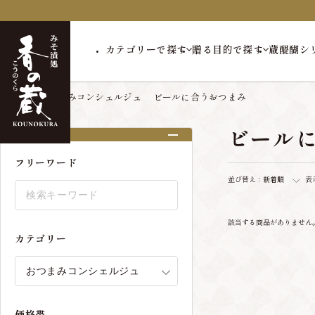
カテゴリーで探す
贈る目的で探す
蔵醍醐シ
トップ
おつまみコンシェルジュ
ビールに合うおつまみ
ビール
絞り込み
フリーワード
並び替え：
新着順
表
該当する商品がありません
カテゴリー
価格帯