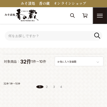
みそ漬処 香の蔵 オンラインショップ
トップ
おつまみコンシェルジュ
おつまみコンシェルジュ
32件
対象商品：
1件～10件
お気に入り登録数
32件
1件～10件
1
2
3
4