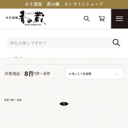
みそ漬処 香の蔵 オンラインショップ
トップ
お酒
お酒
8件
対象商品：
1件～8件
お気に入り登録数
8件
1件～8件
1