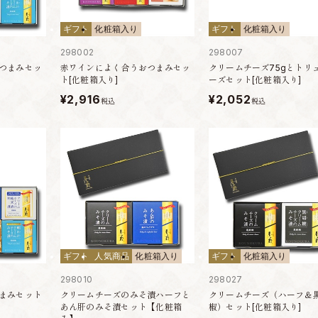
ギフト
化粧箱入り
ギフト
化粧箱入り
298002
298007
つまみセッ
赤ワインによく合うおつまみセッ
クリームチーズ75gとトリ
ト[化粧箱入り]
ーズセット[化粧箱入り]
¥2,916
¥2,052
税込
税込
ギフト
人気商品
化粧箱入り
ギフト
化粧箱入り
298010
298027
まみセット
クリームチーズのみそ漬ハーフと
クリームチーズ（ハーフ＆
】
あん肝のみそ漬セット【化粧箱
椒）セット[化粧箱入り]