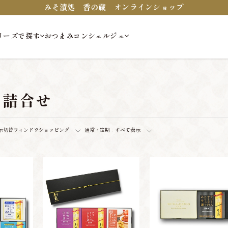
みそ漬処 香の蔵 オンラインショップ
リーズで探す
おつまみコンシェルジュ
・詰合せ
示切替
ウィンドウショッピング
通常・定期：
すべて表示