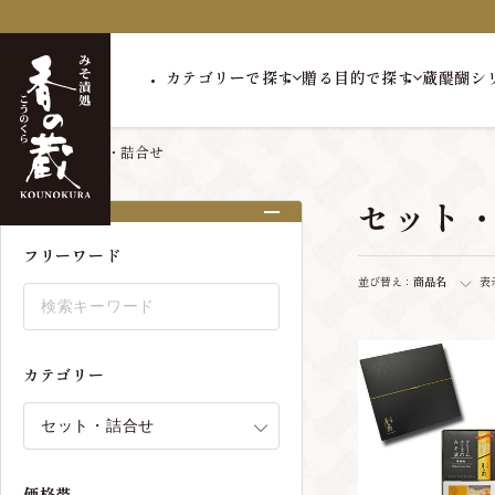
カテゴリーで探す
贈る目的で探す
蔵醍醐シ
トップ
セット・詰合せ
セット
絞り込み
フリーワード
並び替え：
商品名
表
カテゴリー
価格帯