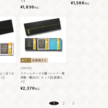
入】
¥1,566
税込
¥1,836
税込
ギフト
化粧箱入り
298082
よく合うお
クリームチーズ３種（ハーフ・黒
り]
胡椒・鰹出汁）セット[化粧箱入
り]
¥2,376
税込
1
2
3