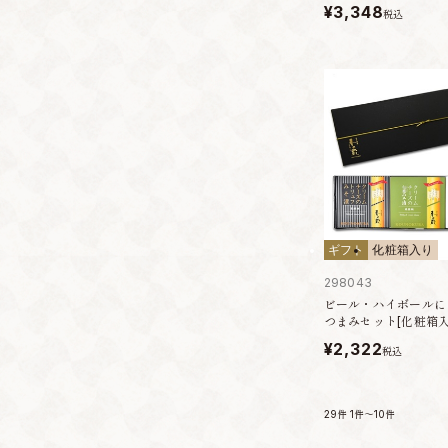
¥3,348
税込
ギフト
化粧箱入り
298043
ビール・ハイボールに
つまみセット[化粧箱入
¥2,322
税込
29件
1件～10件