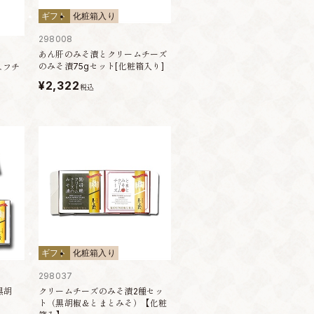
ギフト
化粧箱入り
298008
あん肝のみそ漬とクリームチーズ
のみそ漬75gセット[化粧箱入り]
ュフチ
¥2,322
税込
ギフト
化粧箱入り
298037
黒胡
クリームチーズのみそ漬2種セッ
ト（黒胡椒＆とまとみそ）【化粧