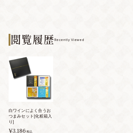
閲覧履歴
Recently Viewed
白ワインによく合うお
つまみセット[化粧箱入
り]
¥3,186
税込