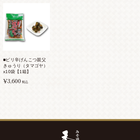
■ピリ辛げんこつ親父
きゅうり（タマゴヤ）
x10袋【1箱】
¥3,600
税込