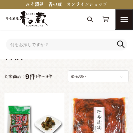
みそ漬処 香の蔵 オンラインショップ
トップ
古漬け
古漬け
9件
対象商品：
1件～9件
価格が高い