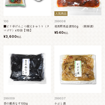
人気商品
100
299008
■ピリ辛げんこつ親父きゅうり（タ
相馬野馬追漬150g （朝鮮漬）
マゴヤ）x10袋【1箱】
¥540
税込
¥3,600
税込
299009
299037
香の蔵長なす100g
かぶと漬