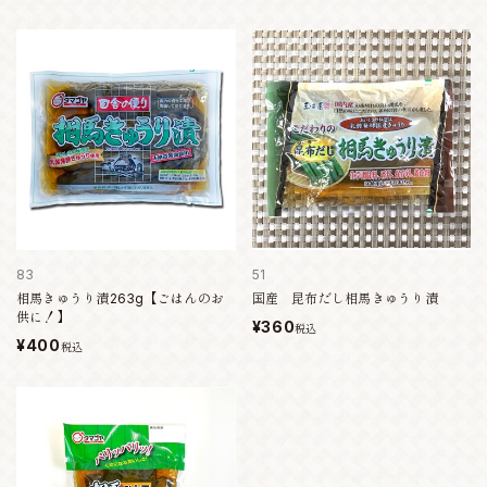
83
51
相馬きゅうり漬263g【ごはんのお
国産 昆布だし相馬きゅうり漬
供に！】
¥360
税込
¥400
税込