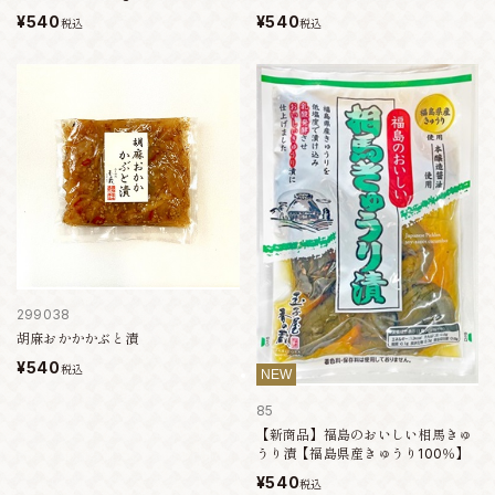
¥540
¥540
税込
税込
299038
胡麻おかかかぶと漬
¥540
税込
NEW
85
【新商品】福島のおいしい相馬きゅ
うり漬【福島県産きゅうり100％】
¥540
税込