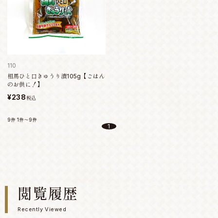
110
相馬ひと口きゅうり漬105g【ごはん
のお供に！】
¥238
税込
9件
1件～9件
1
閲覧履歴
Recently Viewed