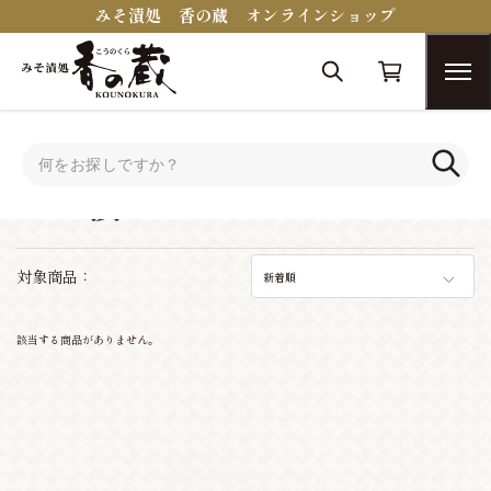
みそ漬処 香の蔵 オンラインショップ
トップ
みそ漬
みそ漬
対象商品：
新着順
該当する商品がありません。