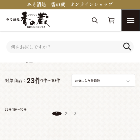
みそ漬処 香の蔵 オンラインショップ
トップ
その他
その他
23件
対象商品：
1件～10件
お気に入り登録数
23件
1件～10件
1
2
3