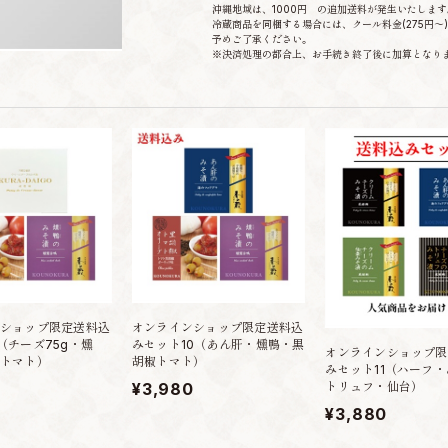
沖縄地域は、1000円 の追加送料が発生いたします
冷蔵商品を同梱する場合には、クール料金(275円～
予めご了承ください。
※決済処理の都合上、お手続き終了後に加算となり
ショップ限定送料込
オンラインショップ限定送料込
（チーズ75g・燻
みセット10（あん肝・燻鴨・黒
オンラインショップ限
トマト）
胡椒トマト）
みセット11（ハーフ
トリュフ・仙台）
¥3,980
¥3,880