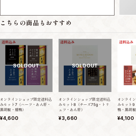
こちらの商品もおすすめ
SOLDOUT
SOLDOUT
オンラインショップ限定送料込
オンラインショップ限定送料込
オンライン
みセット7（ハーフ・あん肝・
みセット8（チーズ75g・トリ
みセット9
黒胡椒・燻鴨）
ュフ・あん肝）
鴨・黒胡椒
¥4,600
¥3,660
¥4,100