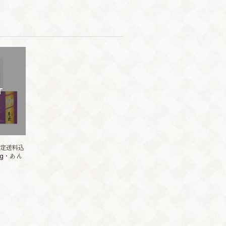
T
定送料込
g・あん