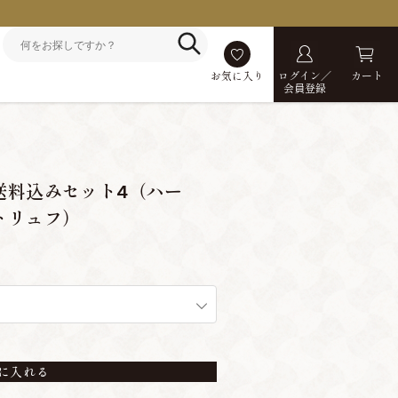
お気に入り
ログイン／
カート
会員登録
送料込みセット4（ハー
トリュフ）
に入れる