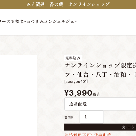
みそ漬処 香の蔵 オンラインショップ
リーズで探す
おつまみコンシェルジュ
送料込み
オンラインショップ限定
フ・仙台・八丁・酒粕・
[souryou401]
¥3,990
税込
注文数：
カート
決済利用不可: 代金引換