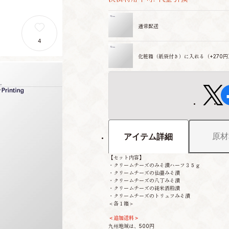
通常配送
4
化粧箱（紙袋付き）に入れる（+270円
原材
アイテム詳細
【セット内容】
・クリームチーズのみそ漬ハーフ３５ｇ
・クリームチーズの仙臺みそ漬
・クリームチーズの八丁みそ漬
・クリームチーズの純米酒粕漬
・クリームチーズのトリュフみそ漬
＜各１箱＞
＜追加送料＞
九州地域は、500円