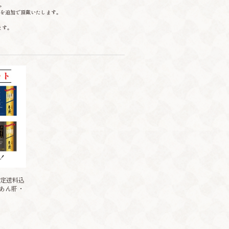
。
)を追加で頂戴いたします。
ます。
定送料込
・あん肝・