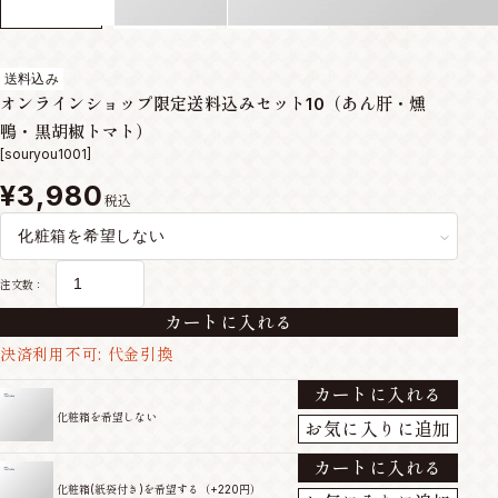
送料込み
オンラインショップ限定送料込みセット10（あん肝・燻
鴨・黒胡椒トマト）
[souryou1001]
¥3,980
税込
注文数：
カートに入れる
決済利用不可: 代金引換
カートに入れる
化粧箱を希望しない
お気に入りに追加
カートに入れる
化粧箱(紙袋付き)を希望する（+220円）