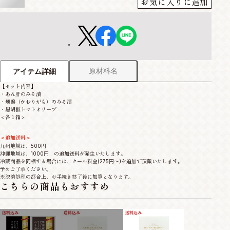
お気に入りに追加
原材料名
アイテム詳細
【セット内容】
・あん肝のみそ漬
・燻鴨（かおりがも）のみそ漬
・黒胡椒トマトオリーブ
＜各１箱＞
＜追加送料＞
九州地域は、500円
沖縄地域は、1000円 の追加送料が発生いたします。
冷蔵商品を同梱する場合には、クール料金(275円～)を追加で頂戴いたします。
予めご了承ください。
※決済処理の都合上、お手続き終了後に加算となります。
こちらの商品もおすすめ