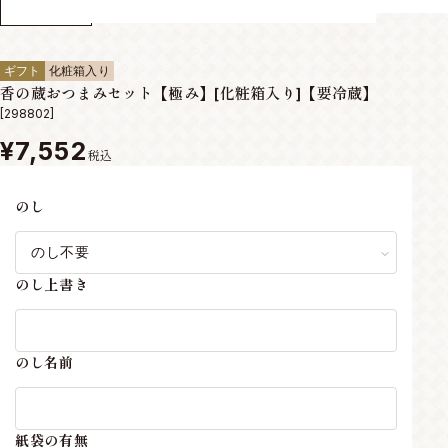
ギフト
化粧箱入り
香の蔵おつまみセット【極み】[化粧箱入り]【要冷蔵】
[298802]
¥7,552
税込
のし
のし上書き
のし名前
紙袋の有無