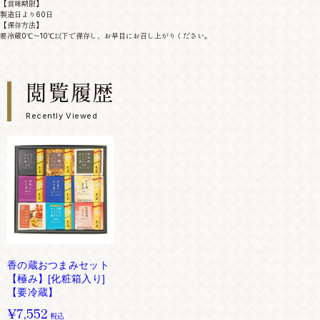
【賞味期限】
製造日より60日
【保存方法】
要冷蔵0℃～10℃以下で保存し、お早目にお召し上がりください。
閲覧履歴
Recently Viewed
香の蔵おつまみセット
【極み】[化粧箱入り]
【要冷蔵】
¥7,552
税込