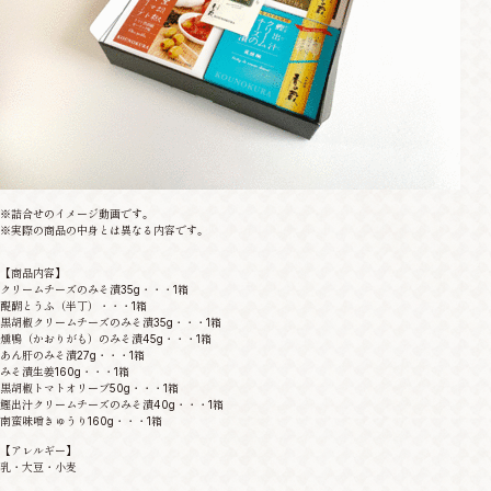
※詰合せのイメージ動画です。
※実際の商品の中身とは異なる内容です。
【商品内容】
クリームチーズのみそ漬35g・・・1箱
醍醐とうふ（半丁）・・・1箱
黒胡椒クリームチーズのみそ漬35g・・・1箱
燻鴨（かおりがも）のみそ漬45g・・・1箱
あん肝のみそ漬27g・・・1箱
みそ漬生姜160g・・・1箱
黒胡椒トマトオリーブ50g・・・1箱
鰹出汁クリームチーズのみそ漬40g・・・1箱
南蛮味噌きゅうり160g・・・1箱
【アレルギー】
乳・大豆・小麦