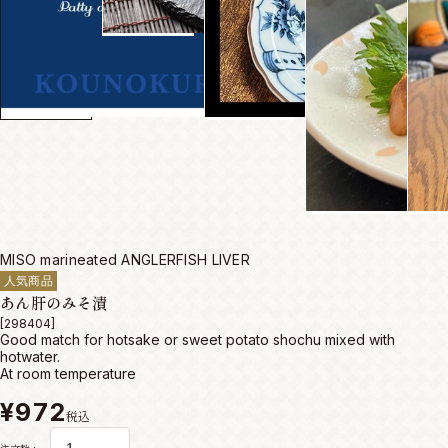
MISO marineated ANGLERFISH LIVER
人気商品
あん肝のみそ漬
[298404]
Good match for hotsake or sweet potato shochu mixed with
hotwater.
At room temperature
¥972
税込