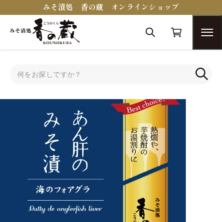
みそ漬処 香の蔵 オンラインショップ
トップ
蔵醍醐シリーズ