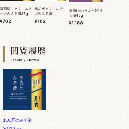
黒胡椒クリームチー
蔵醍醐 クリームチ
鰹出汁クリーム
燻鴨(かおりがも)のみ
ズのみそ漬
ーズのみそ漬35g
ズのみそ漬【ご
そ漬45g
のお供に！】
¥702
¥702
¥1,188
¥756
閲覧履歴
Recently Viewed
あん肝のみそ漬
¥972