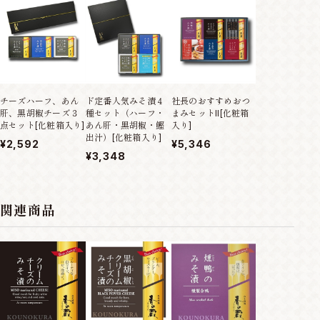
チーズハーフ、あん
ド定番人気みそ漬４
社長のおすすめおつ
肝、黒胡椒チーズ３
種セット（ハーフ・
まみセットII[化粧箱
点セット[化粧箱入り]
あん肝・黒胡椒・鰹
入り]
出汁）[化粧箱入り]
¥2,592
¥5,346
¥3,348
関連商品