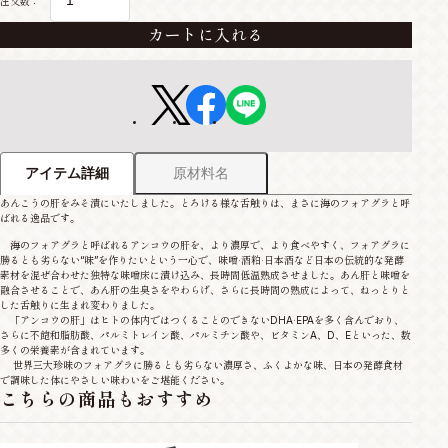
注文数：
カートに入れる
原材料名
アイテム詳細
あんこうの肝をみそ漬にいたしました。とろける様な舌触りは、まさに海のフォアグラと呼
ばれる逸品です。
海のフォアグラと呼ばれるアンコウの肝を、より濃厚で、より食べやすく、フォアグラに
勝るとも劣らない“味”を作りたいという一心で、味噌·酒粕·日本酒など日本の伝統的な発酵
素材を混ぜ合わせた独特な味噌床に漬け込み、長時間低温熟成させました。あん肝と味噌を
融合させることで、あん肝の生臭さをやわらげ、さらに長時間の熟成によって、ねっとりと
した舌触りに生まれ変わりました。
「アンコウの肝」はヒトの体内ではつくることのできないDHA·EPAを多く含んでおり、
さらに不飽和脂肪酸、パルミトレイン酸、パルミチン酸や、ビタミンA、D、Eといった、数
多くの栄養素が含まれています。
世界三大珍味のフォアグラに勝るとも劣らない濃厚さ、ふくよかな味、日本の発酵食材
で調味した体にやさしい味わいをご堪能ください。
こちらの商品もおすすめ