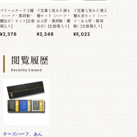
クリームチーズ３種
ド定番人気みそ漬４
ド定番人気みそ漬３
（ハーフ・黒胡椒・
種セット（ハーフ・
種６点セット（ハー
鰹出汁）セット[化粧
あん肝・黒胡椒・鰹
フ・あん肝・黒胡
箱入り]
出汁）[化粧箱入り]
椒）[化粧箱入り]
¥2,376
¥3,348
¥5,022
閲覧履歴
Recently Viewed
チーズハーフ、あん