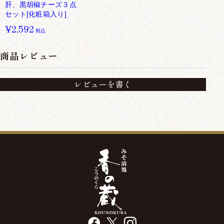
肝、黒胡椒チーズ３点
セット[化粧箱入り]
¥2,592
税込
商品レビュー
レビューを書く
facebook
X
instagram