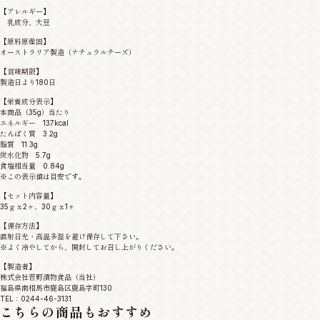
【アレルギー】
乳成分、大豆
【原料原産国】
オーストラリア製造（ナチュラルチーズ）
【賞味期限】
製造日より180日
【栄養成分表示】
本商品（35g）当たり
エネルギー 137kcal
たんぱく質 3.2g
脂質 11.3g
炭水化物 5.7g
食塩相当量 0.84g
※この表示値は目安です。
【セット内容量】
35ｇｘ2ヶ、30ｇｘ1ヶ
【保存方法】
直射日光・高温多湿を避け保存して下さい。
※よく冷やしてから、開封してお召し上がりください。
【製造者】
株式会社菅野漬物食品（当社）
福島県南相馬市鹿島区鹿島字町130
TEL：0244-46-3131
こちらの商品もおすすめ