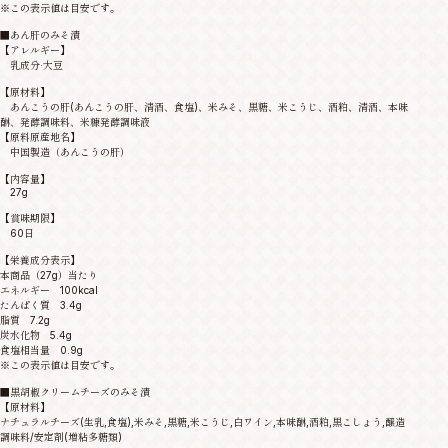
※この表示値は目安です。
■あん肝のみそ漬
【アレルギー】
乳成分·大豆
【原材料】
あんこうの肝(あんこうの肝、清酒、食塩)、米みそ、黒糖、米こうじ、酒粕、清酒、本味
醂、発酵調味料、米糠発酵調味液
【原料原産地名】
中国製造（あんこうの肝）
【内容量】
27g
【賞味期限】
60日
【栄養成分表示】
本商品（27g）当たり
エネルギー 100kcal
たんぱく質 3.4g
脂質 7.2g
炭水化物 5.4g
食塩相当量 0.9g
※この表示値は目安です。
■黒胡椒クリームチーズのみそ漬
【原材料】
ナチュラルチーズ(生乳,食塩),米みそ,黒糖,米こうじ,白ワイン,本味醂,酒粕,黒こしょう,醸造
調味料/安定剤(増粘多糖類)