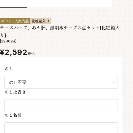
ギフト
人気商品
化粧箱入り
チーズハーフ、あん肝、黒胡椒チーズ３点セット[化粧箱入
り]
[298098]
¥2,592
税込
のし
のし上書き
のし名前