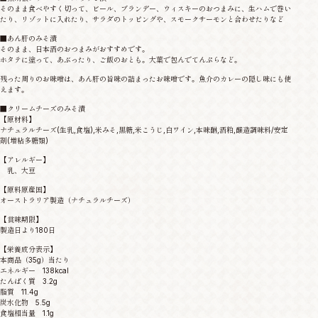
そのまま食べやすく切って、ビール、ブランデー、ウィスキーのおつまみに、生ハムで巻い
たり、リゾットに入れたり、サラダのトッピングや、スモークサーモンと合わせたりなど
■あん肝のみそ漬
そのまま、日本酒のおつまみがおすすめです。
ホタテに塗って、あぶったり、ご飯のおとも。大葉で包んでてんぷらなど。
残った周りのお味噌は、あん肝の旨味の詰まったお味噌です。魚介のカレーの隠し味にも使
えます。
■クリームチーズのみそ漬
【原材料】
ナチュラルチーズ(生乳,食塩),米みそ,黒糖,米こうじ,白ワイン,本味醂,酒粕,醸造調味料/安定
剤(増粘多糖類)
【アレルギー】
乳、大豆
【原料原産国】
オーストラリア製造（ナチュラルチーズ）
【賞味期限】
製造日より180日
【栄養成分表示】
本商品（35g）当たり
エネルギー 138kcal
たんぱく質 3.2g
脂質 11.4g
炭水化物 5.5g
食塩相当量 1.1g