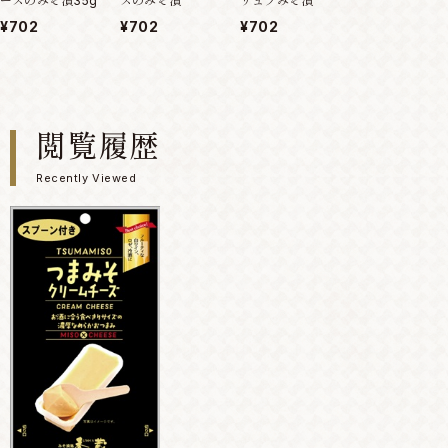
ズのみそ漬
ーズのみそ漬35g
リュフみそ漬
ズの仙臺みそ漬
ラマ#居酒屋新
¥702
¥702
¥702
話題の仙台土産
¥702
閲覧履歴
Recently Viewed