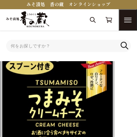
みそ漬処 香の蔵 オンラインショップ
トップ
蔵醍醐シリーズ
チーズのみそ漬