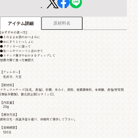
原材料名
アイテム詳細
[おすすめの食べ方]
●そのままお酒のおつまみに
●おにぎりといっしょに
●クラッカーに塗って
●生ハムやフルーツと合わせて
●スナック菓子やおかきをディップして
想像次第で食べ方無限大
【アレルギー】
乳成分、大豆
【原材料】
ナチュラルチーズ(生乳、食塩)、砂糖、米みそ、酒粕、発酵調味料、本味醂、食塩/安定剤
(増粘多糖類)、酸化防止剤(ビタミンC)、
【内容量】
20g
【保存方法】
直射日光・高温多湿を避け、冷暗所で保存して下さい。
【賞味期限】
120日