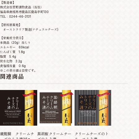
【製造者】
株式会社菅野漬物食品（当社）
福島県南相馬市鹿島区鹿島字町130
TEL：0244-46-3131
【原料原産地】
オーストラリア製造(ナチュラルチーズ)
【栄養成分表示】
本商品（20g）当たり
エネルギー 69kcal
たんぱく質 1.8g
脂質 5.4g
炭水化物 3.2g
食塩相当量 0.6g
※この表示値は目安です。
関連商品
黒胡椒クリームチー
蔵醍醐 クリームチ
クリームチーズのト
蔵醍醐 クリー