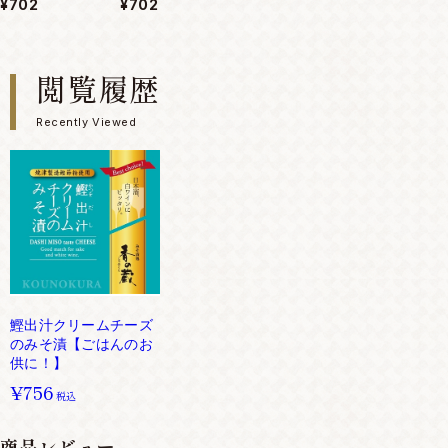
¥702
¥702
閲覧履歴
Recently Viewed
鰹出汁クリームチーズ
のみそ漬【ごはんのお
供に！】
¥756
税込
商品レビュー