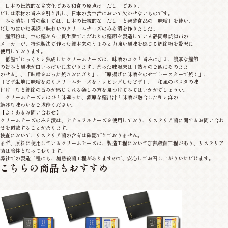
日本の伝統的な食文化である和食の原点は「だし」であり、
だしは素材の旨みを引き出し、日本の食生活において欠かせないものです。
みそ漬処「香の蔵」では、日本の伝統的な「だし」と発酵食品の「味噌」を使い、
だしの効いた奥深い味わいのクリームチーズのみそ漬を作りました。
鰹節粉は、生の鰹から一貫生産でこだわりの鰹節を製造している静岡県焼津市の
メーカーが、特殊製法で作った鰹本来のうまみと力強い風味を感じる鰹節粉を贅沢に
使用しております。
低温でじっくりと熟成したクリームチーズは、味噌のコクと旨みに加え、濃厚な鰹節
の旨みと風味が口いっぱいに広がります。余った味噌床は「熱々のご飯にそのまま
のせる」、「味噌をぬった焼きおにぎり」、「厚揚げに味噌をのせてトースターで焼く」、
「ピザ生地に味噌をぬりクリームチーズをトッピングしたピザ」、「和風のパスタの味
付け」など鰹節の旨みが感じられる楽しみ方を見つけてみてはいかがでしょうか。
クリームチーズとはひと味違った、濃厚な鰹出汁と味噌が融合した和と洋の
絶妙な味わいをご堪能ください。
【よくあるお問い合わせ】
クリームチーズのみそ漬は、ナチュラルチーズを使用しており、リステリア菌に関するお問い合わ
せを頂戴することがあります。
検査において、リステリア菌の含有は確認できておりません。
まず、原料に使用しているクリームチーズは、製造工程において加熱殺菌工程があり、リステリア
菌は陰性となっております。
弊社での製造工程にも、加熱殺菌工程がありますので、安心してお召し上がりいただけます。
こちらの商品もおすすめ