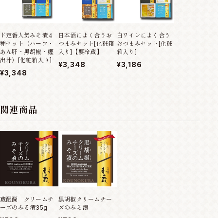
ド定番人気みそ漬４
日本酒によく合うお
白ワインによく合う
社長のおすすめ
種セット（ハーフ・
つまみセット[化粧箱
おつまみセット[化粧
まみセットII[
あん肝・黒胡椒・鰹
入り]【要冷蔵】
箱入り]
入り]
出汁）[化粧箱入り]
¥3,348
¥3,186
¥5,346
¥3,348
関連商品
黒胡椒クリームチー
蔵醍醐 クリームチ
ズのみそ漬
ーズのみそ漬35g