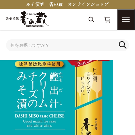
みそ漬処 香の蔵 オンラインショップ
トップ
蔵醍醐シリーズ